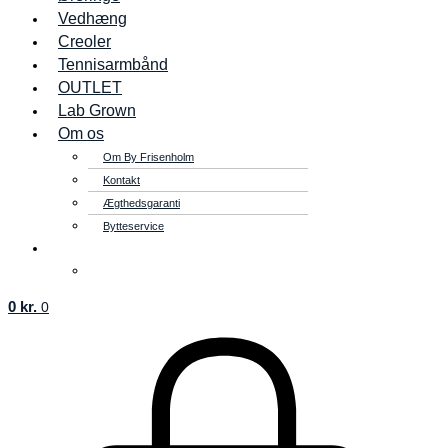
Vedhæng
Creoler
Tennisarmbånd
OUTLET
Lab Grown
Om os
Om By Frisenholm
Kontakt
Ægthedsgaranti
Bytteservice
0
kr.
0