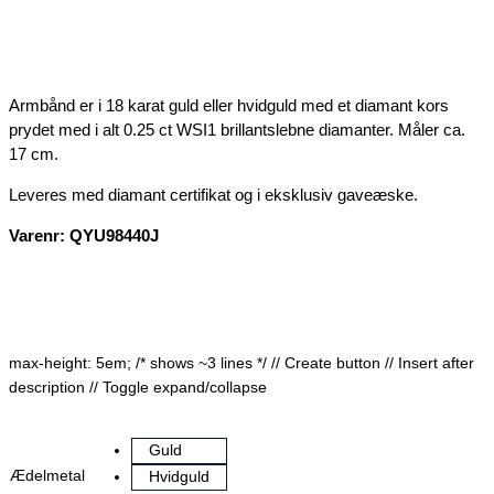
Armbånd er i 18 karat guld eller hvidguld med et diamant kors
prydet med i alt 0.25 ct WSI1 brillantslebne diamanter. Måler ca.
17 cm.
Leveres med diamant certifikat og i eksklusiv gaveæske.
Varenr: QYU98440J
max-height: 5em; /* shows ~3 lines */
// Create button
// Insert after
description
// Toggle expand/collapse
Guld
Ædelmetal
Hvidguld