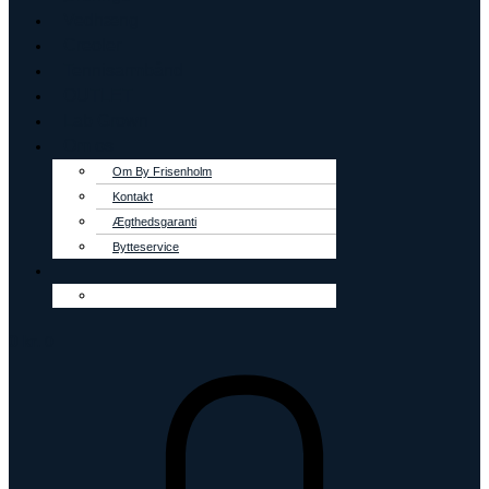
Vedhæng
Creoler
Tennisarmbånd
OUTLET
Lab Grown
Om os
Om By Frisenholm
Kontakt
Ægthedsgaranti
Bytteservice
0
kr.
0